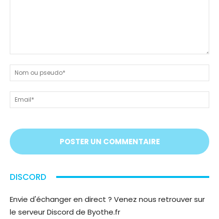
Dites-
nous
N
tout
ou
!
ps
Em
On
vous
écoute
;)
DISCORD
Envie d'échanger en direct ? Venez nous retrouver sur
le serveur Discord de Byothe.fr