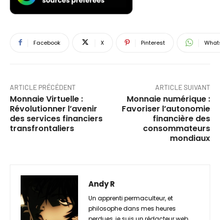
Facebook
X
Pinterest
What
ARTICLE PRÉCÉDENT
ARTICLE SUIVANT
Monnaie Virtuelle :
Monnaie numérique :
Révolutionner l’avenir
Favoriser l’autonomie
des services financiers
financière des
transfrontaliers
consommateurs
mondiaux
Andy R
Un apprenti permaculteur, et
philosophe dans mes heures
perdues, je suis un rédacteur web