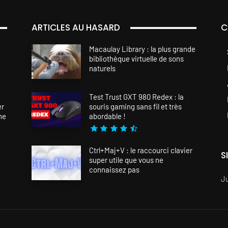
ARTICLES AU HASARD
C
Macaulay Library : la plus grande
bibliothèque virtuelle de sons
naturels
Test Trust GXT 980 Redex : la
er
souris gaming sans fil et très
ne
abordable !
Ctrl+Maj+V : le raccourci clavier
S
super utile que vous ne
connaissez pas
J