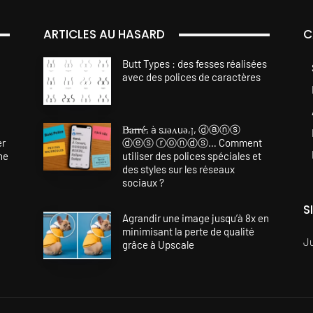
ARTICLES AU HASARD
C
Butt Types : des fesses réalisées
avec des polices de caractères
B̵a̵r̵r̵é̵, à sɹǝʌuǝ,ן, ⓓⓐⓝⓢ
er
ⓓⓔⓢ ⓡⓞⓝⓓⓢ… Comment
ne
utiliser des polices spéciales et
des styles sur les réseaux
sociaux ?
S
Agrandir une image jusqu’à 8x en
minimisant la perte de qualité
J
grâce à Upscale