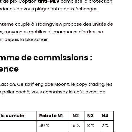
 de prix. L’option
anti-MEV
complète la protection
céder ou de vous piéger entre deux échanges.
interne couplé à TradingView propose des unités de
es, moyennes mobiles et marqueurs d’ordres se
t depuis la blockchain.
ramme de commissions :
rence
action. Ce tarif englobe MoonX, le copy trading, les
un palier caché, vous connaissez le coût avant de
uls cumulé
Rebate N1
N2
N3
N4
40 %
5 %
3 %
2 %