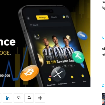
r
B
N
A
r
D