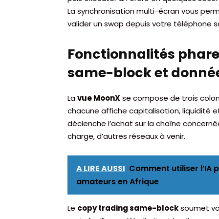
La synchronisation multi-écran vous per
valider un swap depuis votre téléphone s
Fonctionnalités phare
same-block et donnée
La
vue MoonX
se compose de trois colon
chacune affiche capitalisation, liquidité
déclenche l’achat sur la chaîne concernée
charge, d’autres réseaux à venir.
A LIRE AUSSI
Comment utiliser l’IA
amateurs en Afrique
Le
copy trading same-block
soumet vot