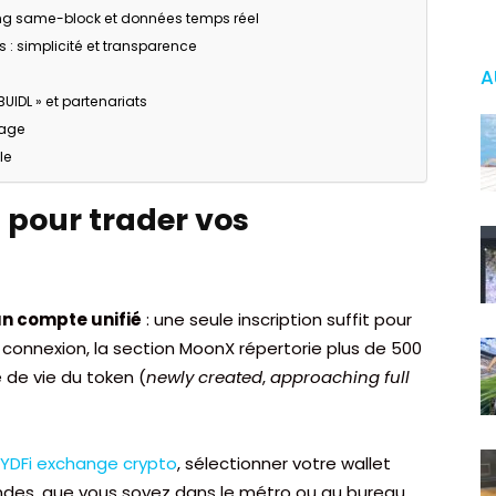
ding same-block et données temps réel
: simplicité et transparence
A
UIDL » et partenariats
sage
le
 pour trader vos
n compte unifié
: une seule inscription suffit pour
 connexion, la section MoonX répertorie plus de 500
 de vie du token (
newly created
,
approaching full
YDFi exchange crypto
, sélectionner votre wallet
ndes, que vous soyez dans le métro ou au bureau.