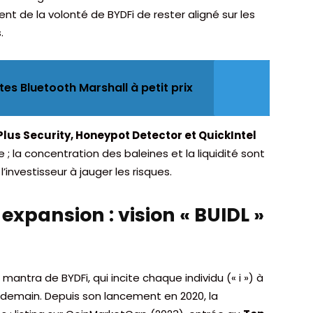
t de la volonté de BYDFi de rester aligné sur les
.
tes Bluetooth Marshall à petit prix
lus Security, Honeypot Detector et QuickIntel
 ; la concentration des baleines et la liquidité sont
investisseur à jauger les risques.
xpansion : vision « BUIDL »
le mantra de BYDFi, qui incite chaque individu (« i ») à
de demain. Depuis son lancement en 2020, la