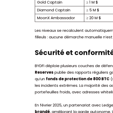
Gold Captain
≥ 1 M $
Diamond Captain
≥ 5 M $
MoonX Ambassador
≥ 20 M $
Les niveaux se recalculent automatiqueme
filleuls : aucune démarche manuelle n’est
Sécurité et conformit
BYDFi déploie plusieurs couches de défens
Reserves
publie des rapports réguliers ga
qu’un
fonds de protection de 800 BTC
(
les incidents extrêmes. La majorité des a
portefeuilles froids, avec adresses whiteli
En février 2025, un partenariat avec Led
brandé
, améliorant la garde autonome. 