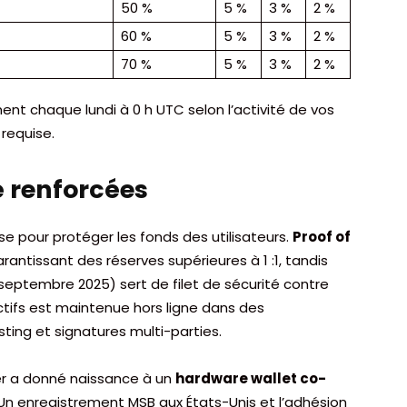
50 %
5 %
3 %
2 %
60 %
5 %
3 %
2 %
70 %
5 %
3 %
2 %
nt chaque lundi à 0 h UTC selon l’activité de vos
 requise.
é renforcées
e pour protéger les fonds des utilisateurs.
Proof of
rantissant des réserves supérieures à 1 :1, tandis
septembre 2025) sert de filet de sécurité contre
ctifs est maintenue hors ligne dans des
sting et signatures multi-parties.
ger a donné naissance à un
hardware wallet co-
Un enregistrement MSB aux États-Unis et l’adhésion