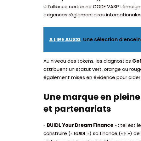
à l’alliance coréenne CODE VASP témoignen
exigences réglementaires internationales
A LIRE AUSSI
Une sélection d’encein
Au niveau des tokens, les diagnostics
GoP
attribuent un statut vert, orange ou rouge
également mises en évidence pour aider l’
Une marque en pleine e
et partenariats
«
BUIDL Your Dream Finance
» : tel est 
construire (« BUIDL ») sa finance (« F ») 