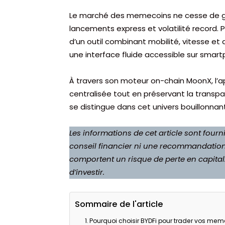
Le marché des memecoins ne cesse de gag
lancements express et volatilité record. P
d’un outil combinant mobilité, vitesse et
une interface fluide accessible sur sma
À travers son moteur on-chain MoonX, l’a
centralisée tout en préservant la trans
se distingue dans cet univers bouillonnant
Les informations de cet article sont fournie
conseil financier ni une recommandation d
comportent un risque de perte en capital
d’investir.
Sommaire de l'article
Pourquoi choisir BYDFi pour trader vos mem