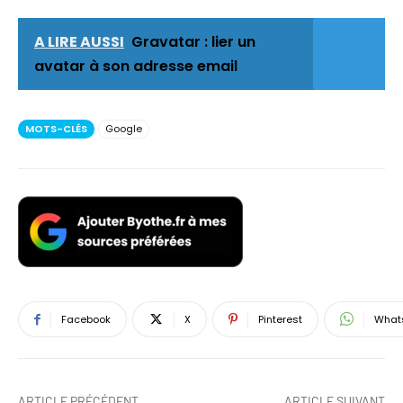
A LIRE AUSSI
Gravatar : lier un
avatar à son adresse email
MOTS-CLÉS
Google
Facebook
X
Pinterest
What
ARTICLE PRÉCÉDENT
ARTICLE SUIVANT