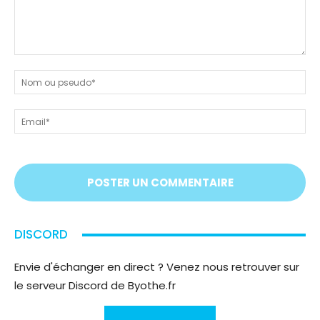
Dites-
nous
N
tout
ou
!
ps
Em
On
vous
écoute
;)
DISCORD
Envie d'échanger en direct ? Venez nous retrouver sur
le serveur Discord de Byothe.fr