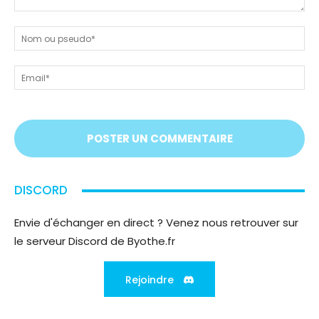
Dites-
nous
N
tout
ou
!
ps
Em
On
vous
écoute
;)
DISCORD
Envie d'échanger en direct ? Venez nous retrouver sur
le serveur Discord de Byothe.fr
Rejoindre