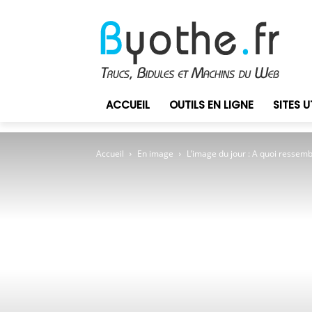
ACCUEIL
OUTILS EN LIGNE
SITES U
Accueil
En image
L’image du jour : A quoi ressembl