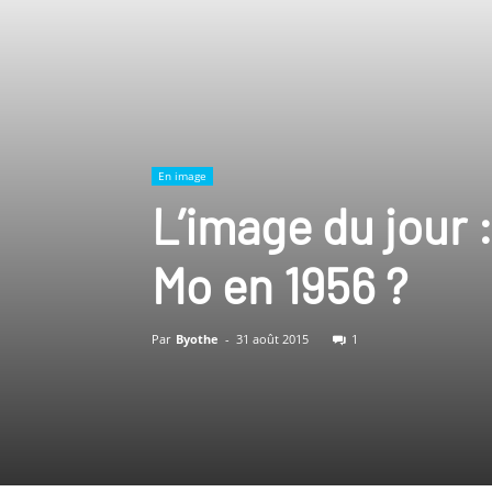
En image
L’image du jour 
Mo en 1956 ?
Par
Byothe
-
31 août 2015
1