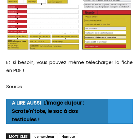
Et si besoin, vous pouvez même télécharger la fiche
en PDF !
Source
A LIRE AUSSI
L'image du jour :
Scrote'n'tote, le sac à dos
testicules !
MOTS-CLES
demarcheur
Humour