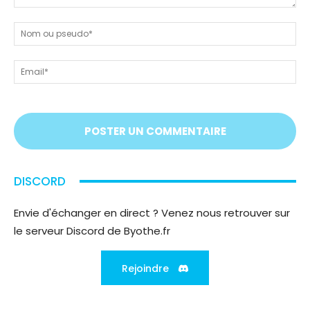
Dites-
nous
N
tout
ou
!
ps
Em
On
vous
écoute
;)
DISCORD
Envie d'échanger en direct ? Venez nous retrouver sur
le serveur Discord de Byothe.fr
Rejoindre