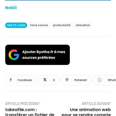
Noisli
MOTS-CLÉS
fond sonore
productivité
relaxation
Facebook
X
Pinterest
What
ARTICLE PRÉCÉDENT
ARTICLE SUIVANT
takeafile.com :
Une animation web
transférer un fichier de
pour se rendre compte