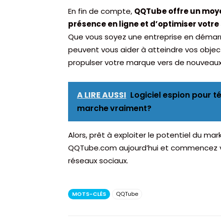
En fin de compte,
QQTube offre un moyen
présence en ligne et d’optimiser votr
Que vous soyez une entreprise en démarr
peuvent vous aider à atteindre vos objec
propulser votre marque vers de nouvea
A LIRE AUSSI
Logiciel espion pour 
marche vraiment?
Alors, prêt à exploiter le potentiel du m
QQTube.com aujourd’hui et commencez vo
réseaux sociaux.
MOTS-CLÉS
QQTube