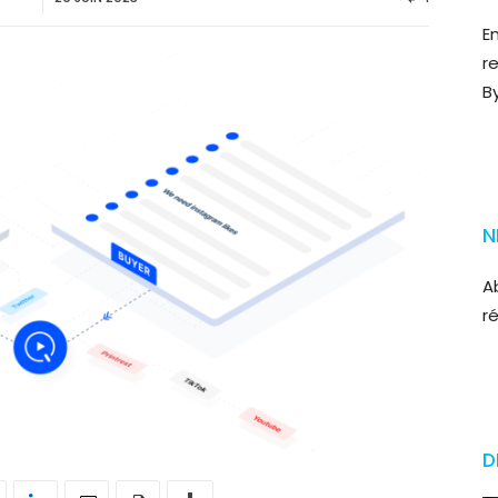
E
r
B
N
A
r
D