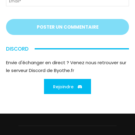
On
vous
écoute
;)
DISCORD
Envie d'échanger en direct ? Venez nous retrouver sur
le serveur Discord de Byothe.fr
Rejoindre