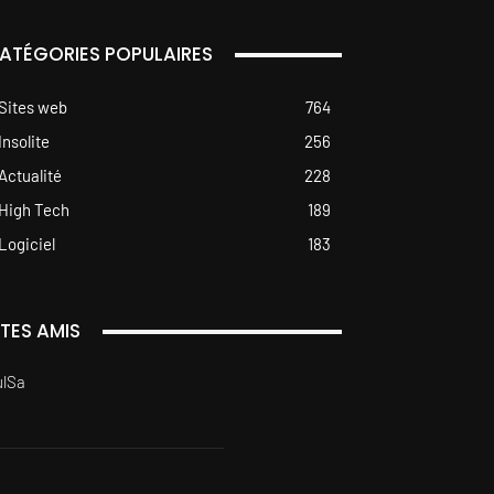
ATÉGORIES POPULAIRES
Sites web
764
Insolite
256
Actualité
228
High Tech
189
Logiciel
183
ITES AMIS
ulSa