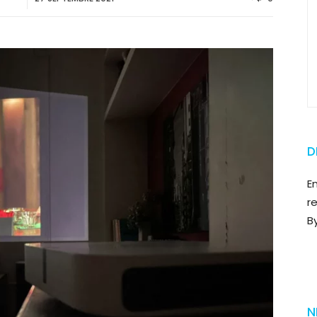
D
E
r
B
N