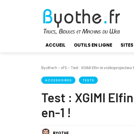
ACCUEIL
OUTILS EN LIGNE
SITES
Byothe.fr
xFS
Test : XGIMI Elfin le vidéoprojecteur 
ACCESSOIRES
TESTS
Test : XGIMI Elfi
en-1 !
BYOTHE