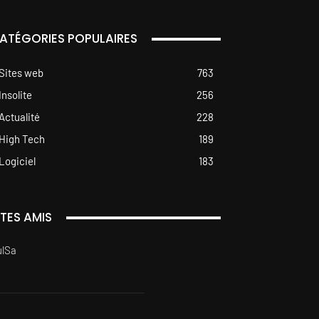
ATÉGORIES POPULAIRES
Sites web
763
Insolite
256
Actualité
228
High Tech
189
Logiciel
183
ITES AMIS
ulSa