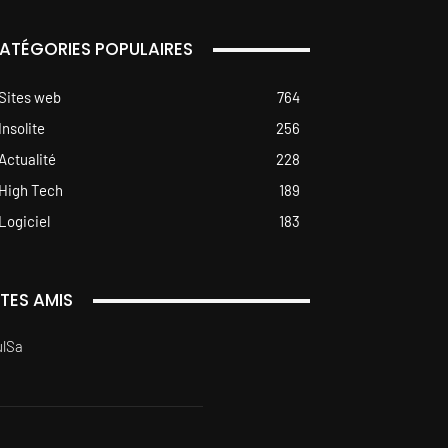
ATÉGORIES POPULAIRES
Sites web
764
Insolite
256
Actualité
228
High Tech
189
Logiciel
183
ITES AMIS
ulSa