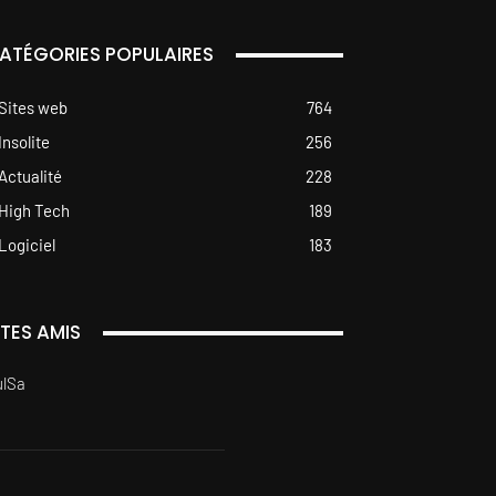
ATÉGORIES POPULAIRES
Sites web
764
Insolite
256
Actualité
228
High Tech
189
Logiciel
183
ITES AMIS
ulSa