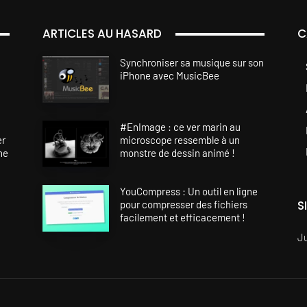
ARTICLES AU HASARD
C
Synchroniser sa musique sur son
iPhone avec MusicBee
#EnImage : ce ver marin au
er
microscope ressemble à un
ne
monstre de dessin animé !
YouCompress : Un outil en ligne
S
pour compresser des fichiers
facilement et efficacement !
J