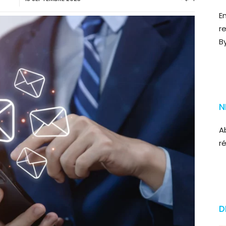
E
r
B
N
A
r
D