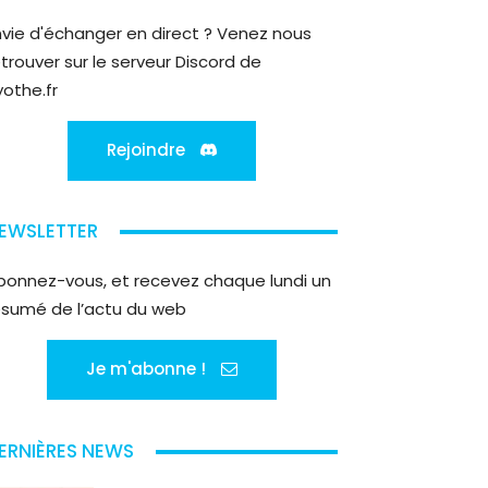
nvie d'échanger en direct ? Venez nous
etrouver sur le serveur Discord de
yothe.fr
Rejoindre
EWSLETTER
bonnez-vous, et recevez chaque lundi un
ésumé de l’actu du web
Je m'abonne !
ERNIÈRES NEWS