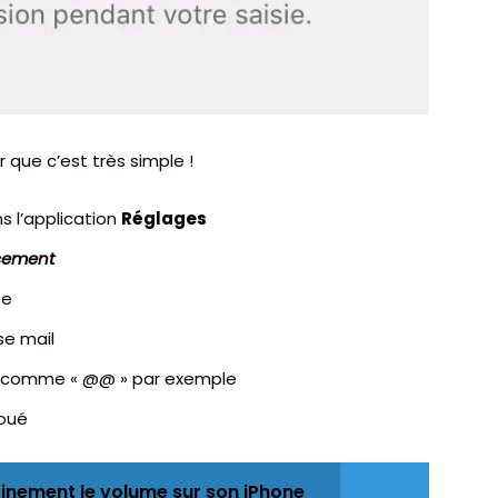
 que c’est très simple !
s l’application
Réglages
ement
te
se mail
rci comme « @@ » par exemple
joué
inement le volume sur son iPhone