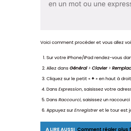
Voici comment procéder et vous allez voir
Sur votre iPhone/iPad rendez-vous dan
Allez dans
Général
>
Clavier
>
Remplac
Cliquez sur le petit «
+
» en haut à droi
Dans
Expression
, saisissez votre adres
Dans
Raccourci
, saisissez un raccou
Appuyez sur
Enregistrer
et le tour est 
A LIRE AUSSI
Comment régler plus f