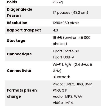
Poids
2.5 kg
Diagonale de
17 pouces (43.2 cm)
l’écran
Résolution
1280×960 pixels
Rapport d’aspect
4:3
16 GB (environ 45 000
Stockage
photos)
1 port Carte SD
Connectique
1 port USB-A
Wi-Fi b/g/n (2,4 GHz, 5
Connectivité
GHz)
Bluetooth
Photo : JPEG, JPG, BMP,
Formats pris en
PNG, GIF
charge
Audio : MP3, WAV
Vidéo : MP4