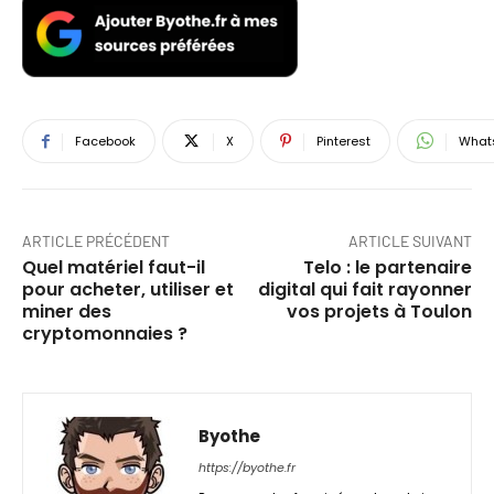
Facebook
X
Pinterest
What
ARTICLE PRÉCÉDENT
ARTICLE SUIVANT
Quel matériel faut-il
Telo : le partenaire
pour acheter, utiliser et
digital qui fait rayonner
miner des
vos projets à Toulon
cryptomonnaies ?
Byothe
https://byothe.fr