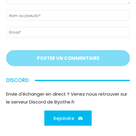
Dites-
nous
N
tout
ou
!
ps
Em
On
vous
écoute
;)
DISCORD
Envie d'échanger en direct ? Venez nous retrouver sur
le serveur Discord de Byothe.fr
Rejoindre