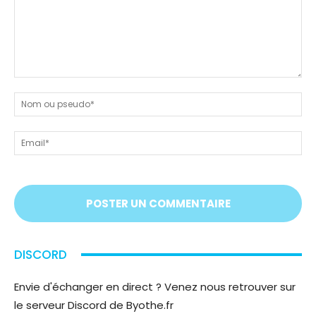
Dites-
nous
N
tout
ou
!
ps
Em
On
vous
écoute
;)
DISCORD
Envie d'échanger en direct ? Venez nous retrouver sur
le serveur Discord de Byothe.fr