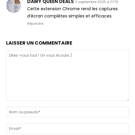
DAIRY QUEEN DEALS
3 septembre 2025 à 07:15
Cette extension Chrome rend les captures
d’écran complètes simples et efficaces.
Répondre
LAISSER UN COMMENTAIRE
Dites-
nous
N
tout
ou
!
ps
Em
On
vous