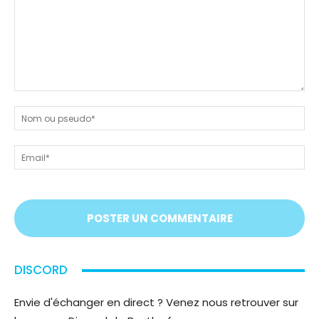
Dites-
nous
N
tout
ou
!
ps
Em
On
vous
écoute
;)
DISCORD
Envie d'échanger en direct ? Venez nous retrouver sur