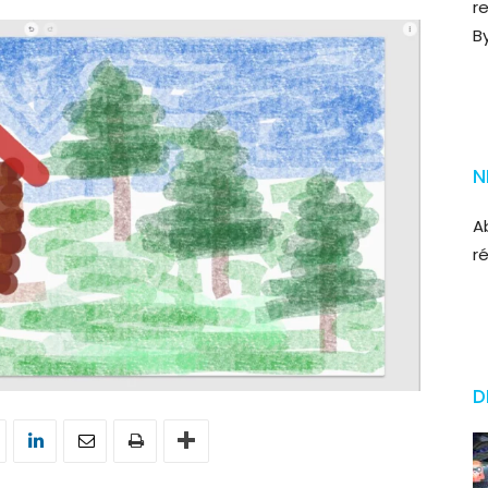
r
B
N
A
r
D