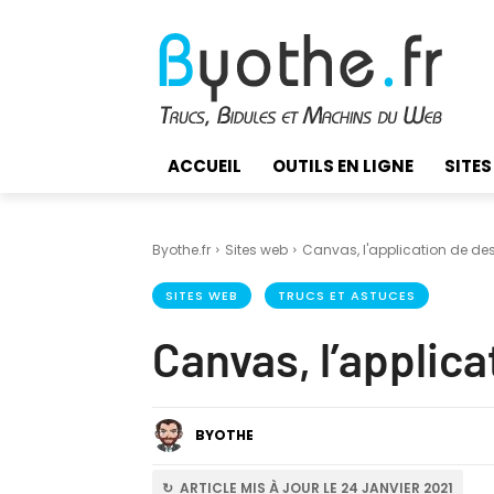
ACCUEIL
OUTILS EN LIGNE
SITES
Byothe.fr
Sites web
Canvas, l'application de de
SITES WEB
TRUCS ET ASTUCES
Canvas, l’applica
BYOTHE
↻ ARTICLE MIS À JOUR LE 24 JANVIER 2021