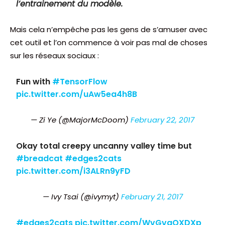
l’entrainement du modèle.
Mais cela n’empêche pas les gens de s’amuser avec
cet outil et l’on commence à voir pas mal de choses
sur les réseaux sociaux :
Fun with
#TensorFlow
pic.twitter.com/uAw5ea4h8B
— Zi Ye (@MajorMcDoom)
February 22, 2017
Okay total creepy uncanny valley time but
#breadcat
#edges2cats
pic.twitter.com/i3ALRn9yFD
— Ivy Tsai (@ivymyt)
February 21, 2017
#edges2cats
pic.twitter.com/WvGvaQXDXp