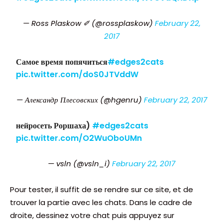
— Ross Plaskow ✐ (@rossplaskow)
February 22,
2017
Самое время попячиться
#edges2cats
pic.twitter.com/doS0JTVddW
— Александр Плесовских (@hgenru)
February 22, 2017
нейросеть Роршаха)
#edges2cats
pic.twitter.com/O2WuOboUMn
— vsln (@vsln_i)
February 22, 2017
Pour tester, il suffit de se rendre sur ce site, et de
trouver la partie avec les chats. Dans le cadre de
droite, dessinez votre chat puis appuyez sur