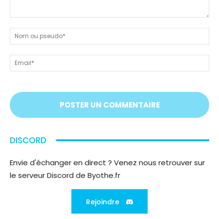
Dites-
nous
N
tout
ou
!
ps
Em
On
vous
écoute
;)
DISCORD
Envie d'échanger en direct ? Venez nous retrouver sur
le serveur Discord de Byothe.fr
Rejoindre