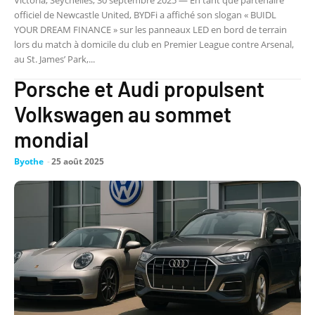
Victoria, Seychelles, 30 septembre 2025 — En tant que partenaire
officiel de Newcastle United, BYDFi a affiché son slogan « BUIDL
YOUR DREAM FINANCE » sur les panneaux LED en bord de terrain
lors du match à domicile du club en Premier League contre Arsenal,
au St. James’ Park,...
Porsche et Audi propulsent
Volkswagen au sommet
mondial
Byothe
-
25 août 2025