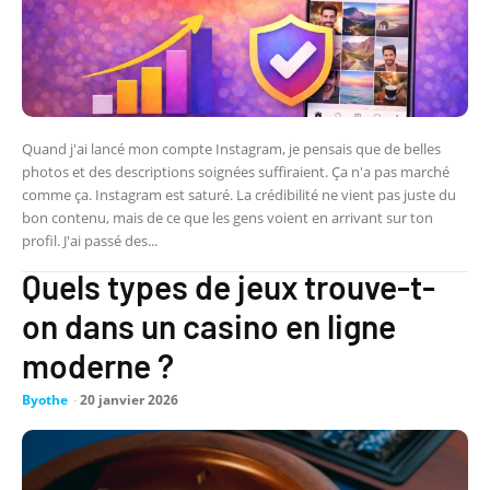
Quand j'ai lancé mon compte Instagram, je pensais que de belles
photos et des descriptions soignées suffiraient. Ça n'a pas marché
comme ça. Instagram est saturé. La crédibilité ne vient pas juste du
bon contenu, mais de ce que les gens voient en arrivant sur ton
profil. J'ai passé des...
Quels types de jeux trouve-t-
on dans un casino en ligne
moderne ?
Byothe
-
20 janvier 2026