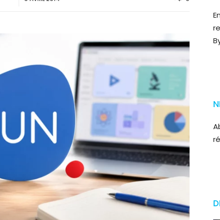
E
r
B
N
A
r
D