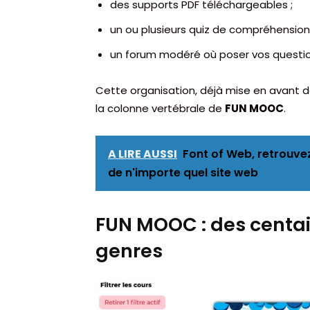
des supports PDF téléchargeables ;
un ou plusieurs quiz de compréhension 
un forum modéré où poser vos questio
Cette organisation, déjà mise en avant da
la colonne vertébrale de
FUN MOOC
.
A LIRE AUSSI
Font of Web, retrouve
de n'importe quel site web
FUN MOOC : des centai
genres