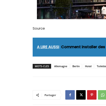
Source
A LIRE AUSSI
Comment installer des
MOTS-CLES
Allemagne
Berlin
Hotel
Toilette
Partager