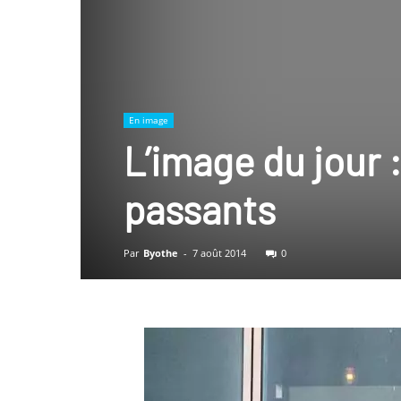
En image
L’image du jour :
passants
Par
Byothe
-
7 août 2014
0