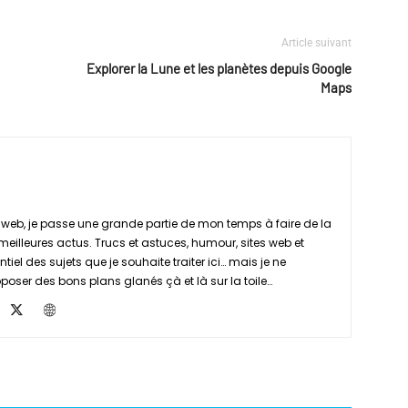
Article suivant
Explorer la Lune et les planètes depuis Google
Maps
web, je passe une grande partie de mon temps à faire de la
 meilleures actus. Trucs et astuces, humour, sites web et
tiel des sujets que je souhaite traiter ici… mais je ne
ser des bons plans glanés çà et là sur la toile…