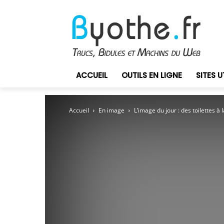
ACCUEIL
OUTILS EN LIGNE
SITES U
Accueil
En image
L’image du jour : des toilettes à