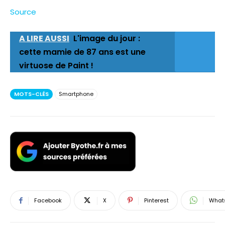
Source
A LIRE AUSSI
L'image du jour :
cette mamie de 87 ans est une
virtuose de Paint !
MOTS-CLÉS
Smartphone
Facebook
X
Pinterest
What