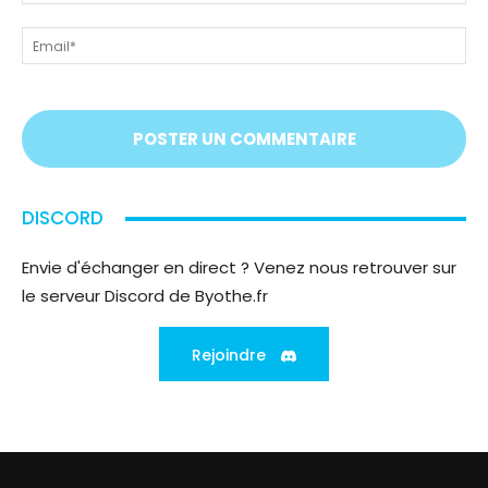
tout
ou
!
ps
Em
On
vous
écoute
;)
DISCORD
Envie d'échanger en direct ? Venez nous retrouver sur
le serveur Discord de Byothe.fr
Rejoindre