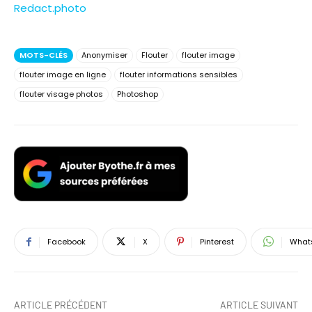
Redact.photo
MOTS-CLÉS
Anonymiser
Flouter
flouter image
flouter image en ligne
flouter informations sensibles
flouter visage photos
Photoshop
Facebook
X
Pinterest
What
ARTICLE PRÉCÉDENT
ARTICLE SUIVANT