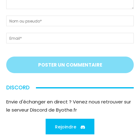
Dites-
nous
N
tout
ou
!
ps
Em
On
vous
écoute
;)
DISCORD
Envie d'échanger en direct ? Venez nous retrouver sur
le serveur Discord de Byothe.fr
Rejoindre