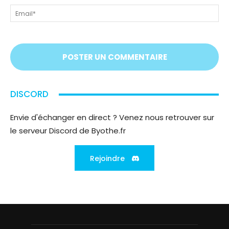
!
ps
Em
On
vous
écoute
;)
DISCORD
Envie d'échanger en direct ? Venez nous retrouver sur
le serveur Discord de Byothe.fr
Rejoindre