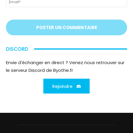
On
vous
écoute
;)
DISCORD
Envie d'échanger en direct ? Venez nous retrouver sur
le serveur Discord de Byothe.fr
Rejoindre