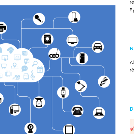
r
B
N
A
r
D