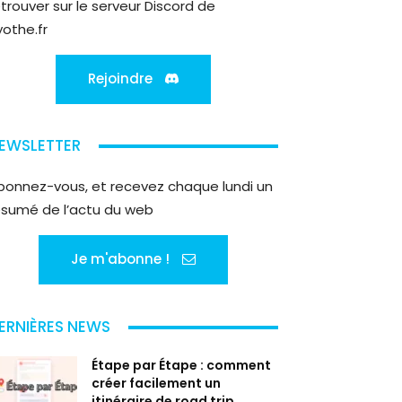
etrouver sur le serveur Discord de
yothe.fr
Rejoindre
EWSLETTER
bonnez-vous, et recevez chaque lundi un
ésumé de l’actu du web
Je m'abonne !
ERNIÈRES NEWS
Étape par Étape : comment
créer facilement un
itinéraire de road trip...