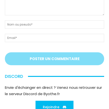
Dites-
nous
N
tout
ou
!
ps
Em
On
vous
écoute
;)
DISCORD
Envie d'échanger en direct ? Venez nous retrouver sur
le serveur Discord de Byothe.fr
Rejoindre