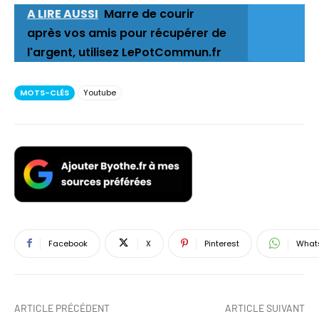
A LIRE AUSSI
Marre de courir
après vos amis pour récupérer de
l'argent, utilisez LePotCommun.fr
MOTS-CLÉS
Youtube
Facebook
X
Pinterest
What
ARTICLE PRÉCÉDENT
ARTICLE SUIVANT