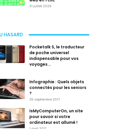
web en 1 clic
31 juillet 2026
U HASARD
Pocketalk S, le traducteur
de poche universel
indispensable pour vos
voyages...
Infographie : Quels objets
connectés pour les seniors
?
25 septembre 2017
IsMyComputerOn, un site
pour savoir si votre
ordinateur est allumé !
1 avril 2017