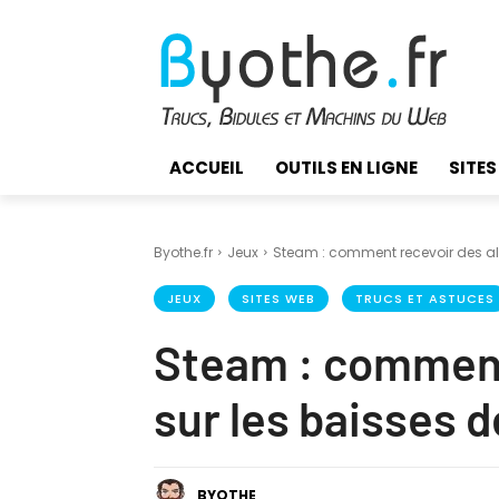
ACCUEIL
OUTILS EN LIGNE
SITES
Byothe.fr
Jeux
Steam : comment recevoir des aler
JEUX
SITES WEB
TRUCS ET ASTUCES
Steam : comment 
sur les baisses d
BYOTHE