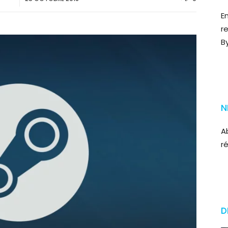
E
r
B
N
A
r
D