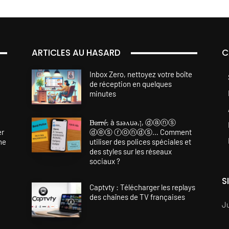
ARTICLES AU HASARD
C
Inbox Zero, nettoyez votre boîte
de réception en quelques
minutes
B̵a̵r̵r̵é̵, à sɹǝʌuǝ,ן, ⓓⓐⓝⓢ
er
ⓓⓔⓢ ⓡⓞⓝⓓⓢ… Comment
ne
utiliser des polices spéciales et
des styles sur les réseaux
sociaux ?
S
Captvty : Télécharger les replays
des chaînes de TV françaises
J