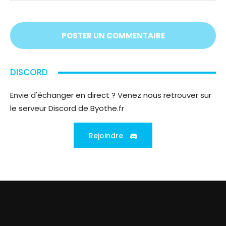
vous
écoute
;)
DISCORD
Envie d'échanger en direct ? Venez nous retrouver sur
le serveur Discord de Byothe.fr
Rejoindre