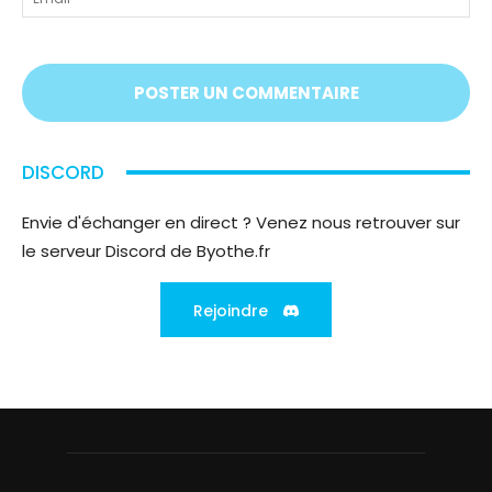
vous
écoute
;)
DISCORD
Envie d'échanger en direct ? Venez nous retrouver sur
le serveur Discord de Byothe.fr
Rejoindre