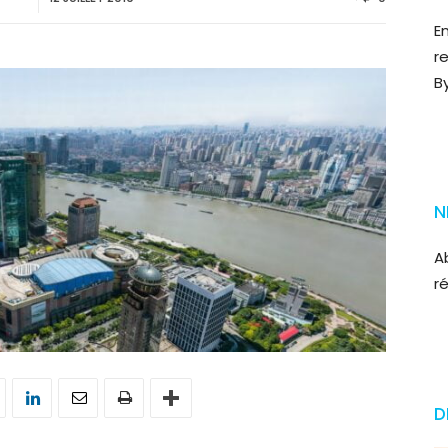
E
r
B
N
A
r
D