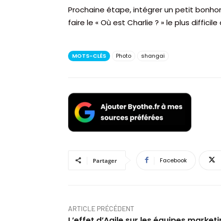
Prochaine étape, intégrer un petit bonho
faire le « Où est Charlie ? » le plus diffic
MOTS-CLÉS
Photo
shangai
Facebook
Partager
ARTICLE PRÉCÉDENT
L’effet d’Agile sur les équipes market