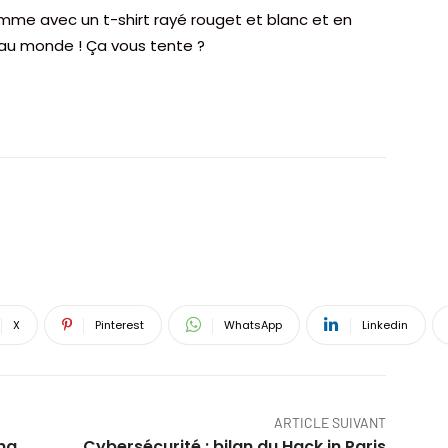
mme avec un t-shirt rayé rouget et blanc et en
ile au monde ! Ça vous tente ?
X
Pinterest
WhatsApp
Linkedin
ARTICLE SUIVANT
ing
Cybersécurité : bilan du Hack in Paris