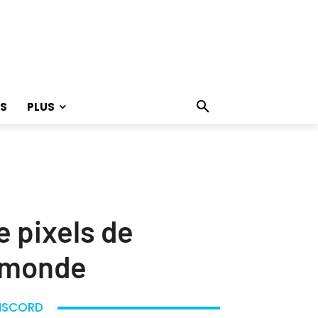
S
PLUS
e pixels de
u monde
ISCORD