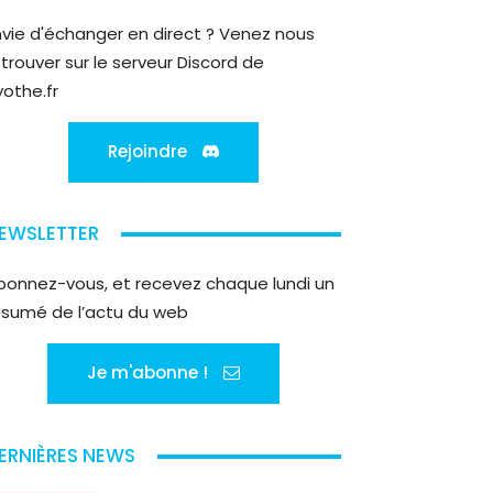
nvie d'échanger en direct ? Venez nous
etrouver sur le serveur Discord de
yothe.fr
Rejoindre
EWSLETTER
bonnez-vous, et recevez chaque lundi un
ésumé de l’actu du web
Je m'abonne !
ERNIÈRES NEWS