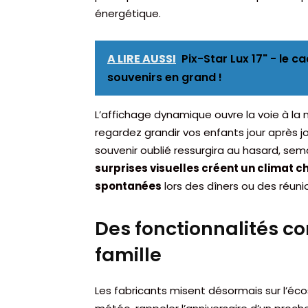
énergétique.
A LIRE AUSSI
Pix-Star Lux 17" - le 
souvenirs en grand !
L’affichage dynamique ouvre la voie à la
regardez grandir vos enfants jour après jou
souvenir oublié ressurgira au hasard, se
surprises visuelles créent un climat 
spontanées
lors des dîners ou des réunio
Des fonctionnalités co
famille
Les fabricants misent désormais sur l’éc