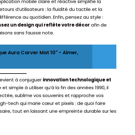
plication mobile claire et réactive simplifie la
ours d’utilisateurs : la fluidité du tactile et la
différence au quotidien. Enfin, pensez au style :
ssez un design qui reflète votre décor
afin de
aisons sans fausse note.
ue Aura Carver Mat 10" - Aimer,
revient à conjuguer
innovation technologique et
et simple à utiliser qu’à la fin des années 1990, il
ectée, sublime vos souvenirs et rapproche vos
gh-tech qui marie cœur et pixels : de quoi faire
saire, tout en laissant une empreinte durable sur les