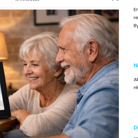
E
r
B
N
A
r
D