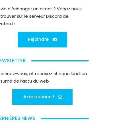
nvie d'échanger en direct ? Venez nous
etrouver sur le serveur Discord de
yothe.fr
Rejoindre
EWSLETTER
bonnez-vous, et recevez chaque lundi un
ésumé de l’actu du web
Je m'abonne !
ERNIÈRES NEWS