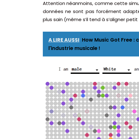
Attention néanmoins, comme cette simula
données ne sont pas forcément adapt
plus sain (même s’il tend à s’aligner petit
A LIRE AUSSI
How Music Got Free : 
l'industrie musicale !