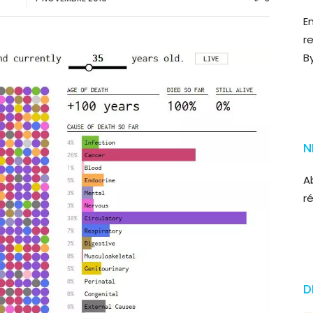
E
r
B
N
A
r
D