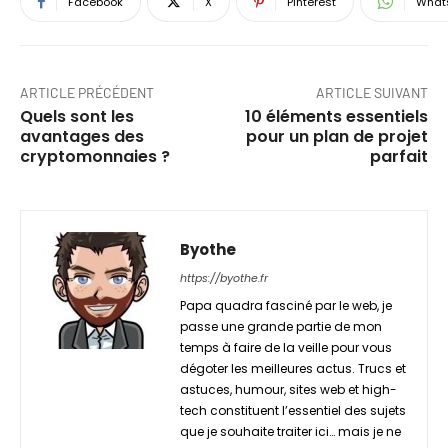
Facebook
X
Pinterest
What
ARTICLE PRÉCÉDENT
ARTICLE SUIVANT
Quels sont les
10 éléments essentiels
avantages des
pour un plan de projet
cryptomonnaies ?
parfait
Byothe
https://byothe.fr
Papa quadra fasciné par le web, je
passe une grande partie de mon
temps à faire de la veille pour vous
dégoter les meilleures actus. Trucs et
astuces, humour, sites web et high-
tech constituent l’essentiel des sujets
que je souhaite traiter ici… mais je ne