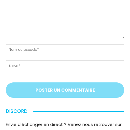
Dites-
nous
N
tout
ou
!
ps
Em
On
vous
écoute
;)
DISCORD
Envie d'échanger en direct ? Venez nous retrouver sur