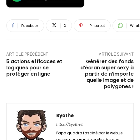
Facebook
X
Pinterest
What
ARTICLE PRÉCÉDENT
ARTICLE SUIVANT
5 actions efficaces et
Générer des fonds
logiques pour se
d’écran super sexy à
protéger en ligne
partir de n’importe
quelle image et de
polygones !
Byothe
https://byothe.fr
Papa quadra fasciné par le web, je
passe une grande partie de mon