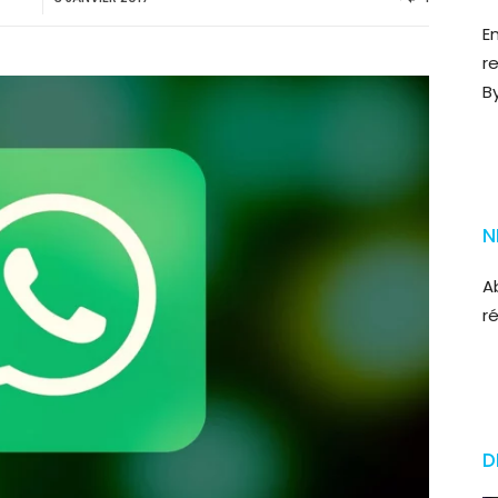
E
r
B
N
A
r
D