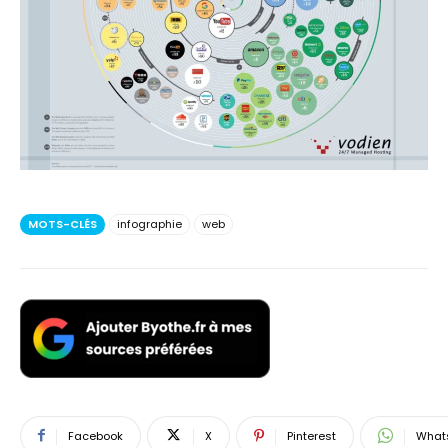
MOTS-CLÉS
infographie
web
Facebook
X
Pinterest
What