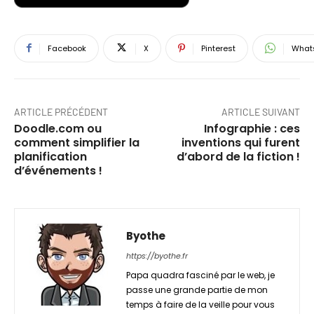
Facebook
X
Pinterest
What
ARTICLE PRÉCÉDENT
ARTICLE SUIVANT
Doodle.com ou
Infographie : ces
comment simplifier la
inventions qui furent
planification
d’abord de la fiction !
d’événements !
Byothe
https://byothe.fr
Papa quadra fasciné par le web, je
passe une grande partie de mon
temps à faire de la veille pour vous