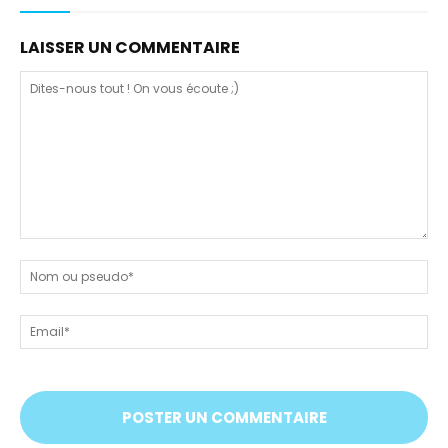
LAISSER UN COMMENTAIRE
Dites-
nous
N
tout
ou
!
ps
Em
On
vous
écoute
;)