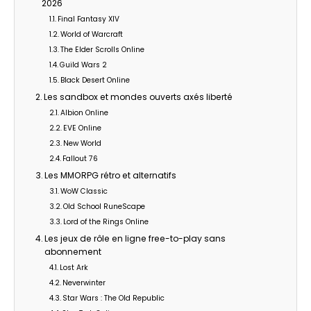
2026
Final Fantasy XIV
World of Warcraft
The Elder Scrolls Online
Guild Wars 2
Black Desert Online
Les sandbox et mondes ouverts axés liberté
Albion Online
EVE Online
New World
Fallout 76
Les MMORPG rétro et alternatifs
WoW Classic
Old School RuneScape
Lord of the Rings Online
Les jeux de rôle en ligne free-to-play sans
abonnement
Lost Ark
Neverwinter
Star Wars : The Old Republic