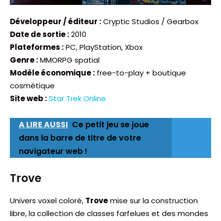
Développeur / éditeur :
Cryptic Studios / Gearbox
Date de sortie :
2010
Plateformes :
PC, PlayStation, Xbox
Genre :
MMORPG spatial
Modèle économique :
free-to-play + boutique
cosmétique
Site web :
Star Trek Online
A LIRE AUSSI
Ce petit jeu se joue
dans la barre de titre de votre
navigateur web !
Trove
Univers voxel coloré,
Trove
mise sur la construction
libre, la collection de classes farfelues et des mondes