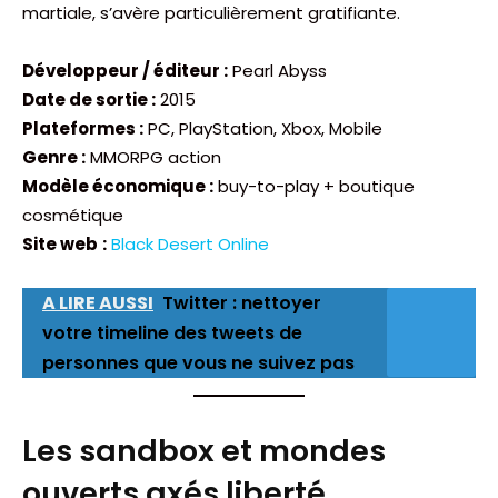
martiale, s’avère particulièrement gratifiante.
Développeur / éditeur :
Pearl Abyss
Date de sortie :
2015
Plateformes :
PC, PlayStation, Xbox, Mobile
Genre :
MMORPG action
Modèle économique :
buy-to-play + boutique
cosmétique
Site web
:
Black Desert Online
A LIRE AUSSI
Twitter : nettoyer
votre timeline des tweets de
personnes que vous ne suivez pas
Les sandbox et mondes
ouverts axés liberté