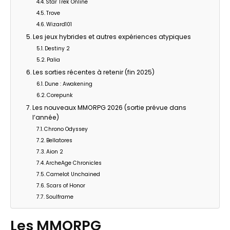
Star Trek Online
Trove
Wizard101
Les jeux hybrides et autres expériences atypiques
Destiny 2
Palia
Les sorties récentes à retenir (fin 2025)
Dune : Awakening
Corepunk
Les nouveaux MMORPG 2026 (sortie prévue dans
l’année)
Chrono Odyssey
Bellatores
Aion 2
ArcheAge Chronicles
Camelot Unchained
Scars of Honor
Soulframe
Les MMORPG