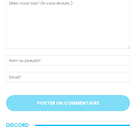
Dites-
nous
N
tout
ou
!
ps
Em
On
vous
écoute
;)
DISCORD