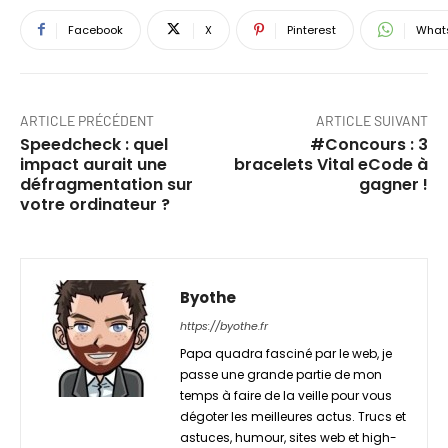
Facebook
X
Pinterest
What
ARTICLE PRÉCÉDENT
ARTICLE SUIVANT
Speedcheck : quel
#Concours : 3
impact aurait une
bracelets Vital eCode à
défragmentation sur
gagner !
votre ordinateur ?
Byothe
https://byothe.fr
Papa quadra fasciné par le web, je
passe une grande partie de mon
temps à faire de la veille pour vous
dégoter les meilleures actus. Trucs et
astuces, humour, sites web et high-