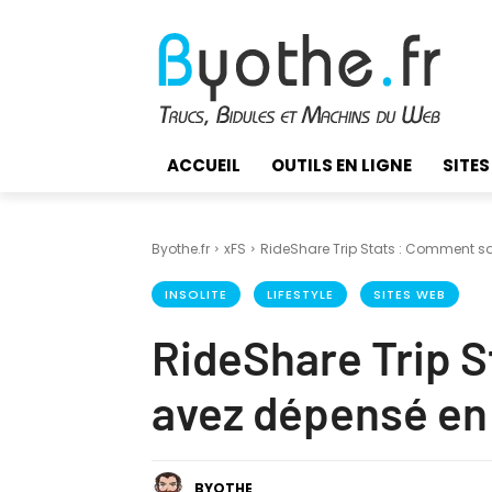
ACCUEIL
OUTILS EN LIGNE
SITES
Byothe.fr
xFS
RideShare Trip Stats : Comment sa
INSOLITE
LIFESTYLE
SITES WEB
RideShare Trip 
avez dépensé en 
BYOTHE