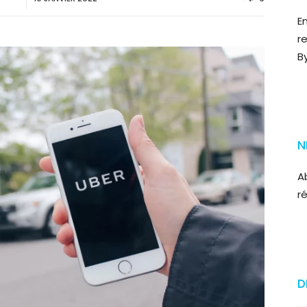
E
r
B
N
A
r
D