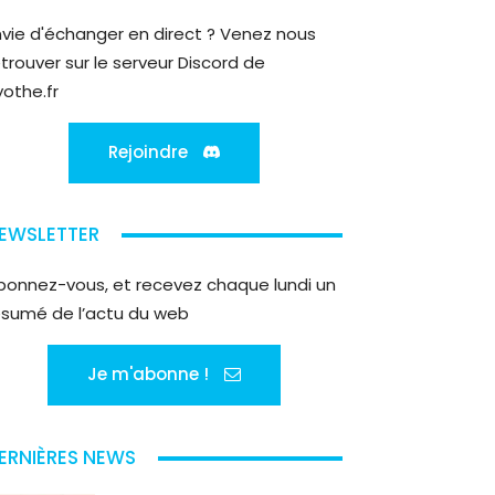
nvie d'échanger en direct ? Venez nous
etrouver sur le serveur Discord de
yothe.fr
Rejoindre
EWSLETTER
bonnez-vous, et recevez chaque lundi un
ésumé de l’actu du web
Je m'abonne !
ERNIÈRES NEWS